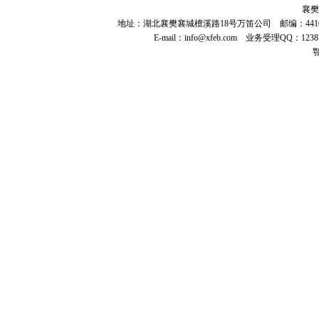
襄樊
地址：湖北襄樊襄城檀溪路18号万笛公司 邮编：441021 电话：07
E-mail：
info@xfeb.com
业务受理QQ：123877
鄂