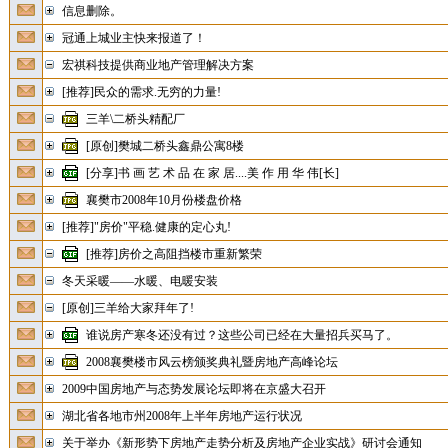
信息删除。
冠通上城业主快来报道了！
宏祺科技提供商业地产管理解决方案
[推荐]民众的需求.无穷的力量!
三羊\二桥头精配厂
[原创]樊城二桥头鑫鼎公寓8楼
[分享]书 画 艺 术 品 在 家 居....美 作 用 华 伟[长]
襄樊市2008年10月份楼盘价格
[推荐]"房价"平稳.健康的定心丸!
[推荐]房价之高阻挡楼市重新繁荣
冬天采暖——水暖、电暖安装
[原创]三羊给大家拜年了!
谁说房产寒冬还没有过？这些公司已经在大量招兵买马了。
2008襄樊楼市风云榜颁奖典礼暨房地产高峰论坛
2009中国房地产与态势发展论坛即将在京盛大召开
湖北省各地市州2008年上半年房地产运行状况
关于举办《新形势下房地产走势分析及房地产企业实战》研讨会通知