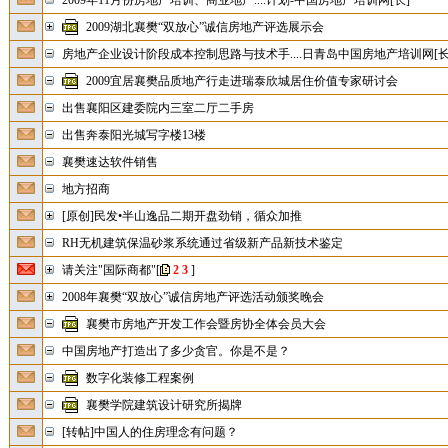
2009年11月份房地产培训、商业地产....计划-中国房地产培训网[长]
2009湖北襄樊“双放心”诚信房地产评选展示会
房地产企业设计阶段成本控制思路与技术手....日青岛中国房地产培训网[长
2009宜居襄樊品质地产行走进瑞泰欣城居住价值专家研讨会
出售襄阳区建委院内三室二厅二手房
出售奔泰阳光城写字楼13楼
襄樊速达软件销售
地方招商
[原创]民发•半山逸品二期开盘劲销，循众加推
RH无机建筑保温砂浆系统通过省级新产品新技术鉴定
请关注"国际商都"
[
2
3
]
2008年襄樊“双放心”诚信房地产评选活动颁奖晚会
襄樊市房地产开发工作会暨房协全体会员大会
中国房地产打造出了多少贪官。你是不是？
数字化装修工程案例
襄樊学院建筑设计研究所揭牌
[转帖]中国人的住房理念有问题？