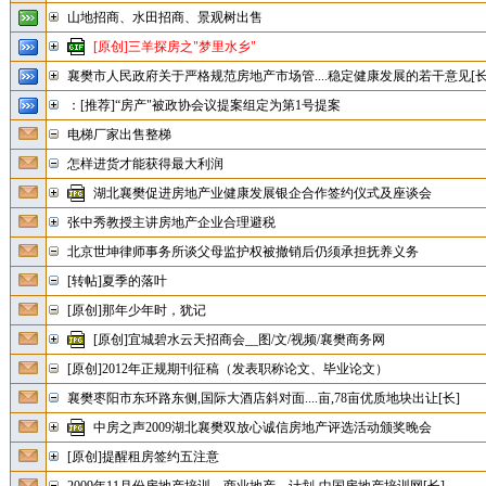
山地招商、水田招商、景观树出售
[原创]三羊探房之"梦里水乡"
襄樊市人民政府关于严格规范房地产市场管....稳定健康发展的若干意见[长
：[推荐]“房产"被政协会议提案组定为第1号提案
电梯厂家出售整梯
怎样进货才能获得最大利润
湖北襄樊促进房地产业健康发展银企合作签约仪式及座谈会
张中秀教授主讲房地产企业合理避税
北京世坤律师事务所谈父母监护权被撤销后仍须承担抚养义务
[转帖]夏季的落叶
[原创]那年少年时，犹记
[原创]宜城碧水云天招商会__图/文/视频/襄樊商务网
[原创]2012年正规期刊征稿（发表职称论文、毕业论文）
襄樊枣阳市东环路东侧,国际大酒店斜对面....亩,78亩优质地块出让[长]
中房之声2009湖北襄樊双放心诚信房地产评选活动颁奖晚会
[原创]提醒租房签约五注意