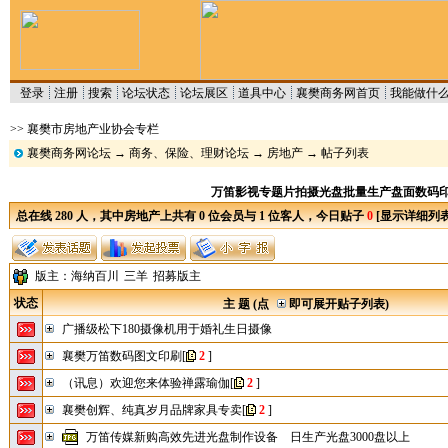
登录
注册
搜索
论坛状态
论坛展区
道具中心
襄樊商务网首页
我能做什
>> 襄樊市房地产业协会专栏
襄樊商务网论坛
→
商务、保险、理财论坛
→
房地产
→ 帖子列表
万笛影视专题片拍摄光盘批量生产盘面数码印刷急件立等
总在线 280 人，其中房地产上共有 0 位会员与 1 位客人，今日贴子
0
[
显示详细列
版主：
海纳百川
三羊
招募版主
状态
主 题 (点
即可展开贴子列表)
广播级松下180摄像机用于婚礼生日摄像
襄樊万笛数码图文印刷
[
2
]
（讯息）欢迎您来体验禅露瑜伽
[
2
]
襄樊创辉、纯真岁月品牌家具专卖
[
2
]
万笛传媒新购高效先进光盘制作设备 日生产光盘3000盘以上